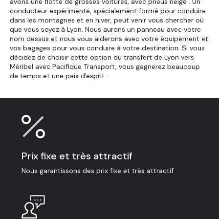
avons une flotte de grosses voitures, avec pneus neige . Un
conducteur expérimenté, spécialement formé pour conduire
dans les montagnes et en hiver, peut venir vous chercher où
que vous soyez à Lyon. Nous aurons un panneau avec votre
nom dessus et nous vous aiderons avec votre équipement et
vos bagages pour vous conduire à votre destination. Si vous
décidez de choisir cette option du transfert de Lyon vers
Méribel avec Pacifique Transport, vous gagnerez beaucoup
de temps et une paix d'esprit .
Prix fixe et très attractif
Nous garantissons des prix fixe et très attractif