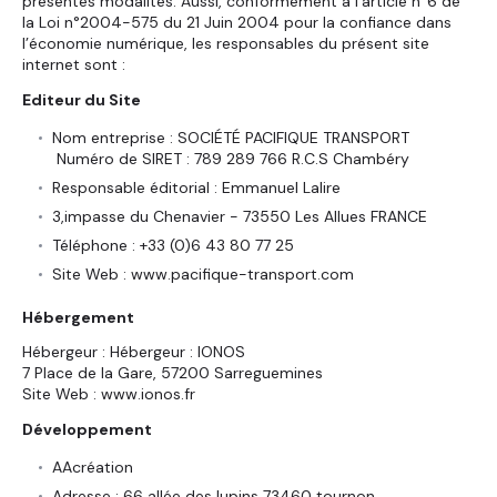
présentes modalités. Aussi, conformément à l’article n°6 de
la Loi n°2004-575 du 21 Juin 2004 pour la confiance dans
l’économie numérique, les responsables du présent site
internet sont :
Editeur du Site
Nom entreprise : SOCIÉTÉ PACIFIQUE TRANSPORT
Numéro de SIRET : 789 289 766 R.C.S Chambéry
Responsable éditorial : Emmanuel Lalire
3,impasse du Chenavier - 73550 Les Allues FRANCE
Téléphone : +33 (0)6 43 80 77 25
Site Web : www.pacifique-transport.com
Hébergement
Hébergeur : Hébergeur : IONOS
7 Place de la Gare, 57200 Sarreguemines
Site Web : www.ionos.fr
Développement
AAcréation
Adresse : 66 allée des lupins 73460 tournon